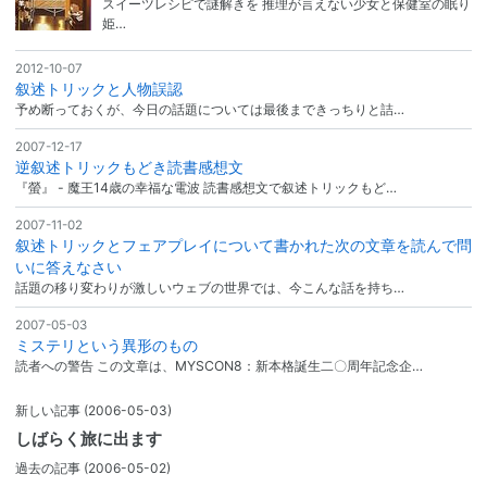
スイーツレシピで謎解きを 推理が言えない少女と保健室の眠り
姫…
2012-10-07
叙述トリックと人物誤認
予め断っておくが、今日の話題については最後まできっちりと詰…
2007-12-17
逆叙述トリックもどき読書感想文
『螢』 - 魔王14歳の幸福な電波 読書感想文で叙述トリックもど…
2007-11-02
叙述トリックとフェアプレイについて書かれた次の文章を読んで問
いに答えなさい
話題の移り変わりが激しいウェブの世界では、今こんな話を持ち…
2007-05-03
ミステリという異形のもの
読者への警告 この文章は、MYSCON8：新本格誕生二〇周年記念企…
新しい記事
(2006-05-03)
しばらく旅に出ます
過去の記事
(2006-05-02)