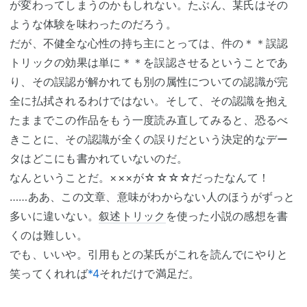
が変わってしまうのかもしれない。たぶん、某氏はその
ような体験を味わったのだろう。
だが、不健全な心性の持ち主にとっては、件の＊＊誤認
トリックの効果は単に＊＊を誤認させるということであ
り、その誤認が解かれても別の属性についての認識が完
全に払拭されるわけではない。そして、その認識を抱え
たままでこの作品をもう一度読み直してみると、恐るべ
きことに、その認識が全くの誤りだという決定的なデー
タはどこにも書かれていないのだ。
なんということだ。×××が☆☆☆☆だったなんて！
……ああ、この文章、意味がわからない人のほうがずっと
多いに違いない。
叙述トリック
を使った小説の感想を書
くのは難しい。
でも、いいや。引用もとの某氏がこれを読んでにやりと
笑ってくれれば
*4
それだけで満足だ。