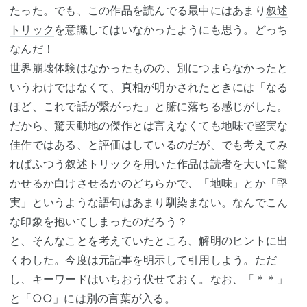
たった。でも、この作品を読んでる最中にはあまり
叙述
トリック
を意識してはいなかったようにも思う。どっち
なんだ！
世界崩壊体験はなかったものの、別につまらなかったと
いうわけではなくて、真相が明かされたときには「なる
ほど、これで話が繋がった」と腑に落ちる感じがした。
だから、驚天動地の傑作とは言えなくても地味で堅実な
佳作ではある、と評価はしているのだが、でも考えてみ
ればふつう
叙述トリック
を用いた作品は読者を大いに驚
かせるか白けさせるかのどちらかで、「地味」とか「堅
実」というような語句はあまり馴染まない。なんでこん
な印象を抱いてしまったのだろう？
と、そんなことを考えていたところ、解明のヒントに出
くわした。今度は元記事を明示して引用しよう。ただ
し、キーワードはいちおう伏せておく。なお、「＊＊」
と「○○」には別の言葉が入る。