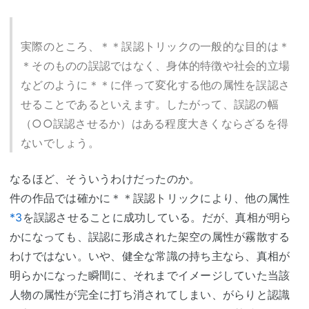
実際のところ、＊＊誤認トリックの一般的な目的は＊
＊そのものの誤認ではなく、身体的特徴や社会的立場
などのように＊＊に伴って変化する他の属性を誤認さ
せることであるといえます。したがって、誤認の幅
（○○誤認させるか）はある程度大きくならざるを得
ないでしょう。
なるほど、そういうわけだったのか。
件の作品では確かに＊＊誤認トリックにより、他の属性
*3
を誤認させることに成功している。だが、真相が明ら
かになっても、誤認に形成された架空の属性が霧散する
わけではない。いや、健全な常識の持ち主なら、真相が
明らかになった瞬間に、それまでイメージしていた当該
人物の属性が完全に打ち消されてしまい、がらりと認識