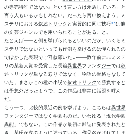
の専売特許ではない』という言い方は矛盾している」と
言う人もいるかもしれない。だったら言い換えよう。ミ
ステリにおける
叙述トリック
と実質的に同じ技巧
*1
は他
の文芸ジャンルでも用いられることがある、と。
たとえば――と例を挙げられるといいのだが、いくらミ
ステリではないといっても作例を挙げるのは憚られるの
でぼかした表現でご容赦願いたい――数年前に非ミステ
リの某新人賞を受賞した長篇
異世界
ファンタ
ジー
では
叙
述トリック
が単なる彩りではなく、物語の骨格をなして
いた。まさかこの種の小説で
叙述トリック
で勝負すると
は予想外だったようで、この作品は非常に話題を呼ん
だ。
もう一つ、比較的最近の例を挙げよう。こちらは
異世界
ファンタ
ジー
ではなく学園ものだ。いわゆる「
現代学園
異能
」でもない。この作品が最初に雑誌に発表されたと
き、某氏が次のように述べている。作品名がばれてしま