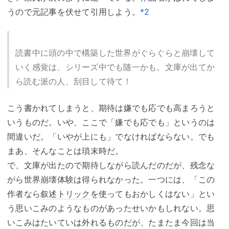
うので元記事を伏せて引用しよう。
*2
読書中に頭の中で構築した世界がぐらぐらと崩壊して
いく感覚は、シリーズ中でも随一かも。文庫が出てか
ら読む派の人、刮目して待て！
こう書かれてしまうと、期待は嫌でも応でも高まろうと
いうものだ。いや、ここで「嫌でも応でも」というのは
間違いだ。「いやが上にも」でなければならない。でも
まあ、そんなことは瑣末時だ。
で、文庫が出たので期待しながら読んだのだが、残念な
がら世界崩壊体験は得られなかった。一つには、「この
作者なら
叙述トリック
を使ってもおかしくはない」とい
う思いこみのようなものがあったせいかもしれない。思
いこみはたいていは外れるものだが、たまたま今回は当